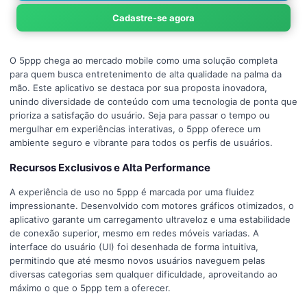
Cadastre-se agora
O 5ppp chega ao mercado mobile como uma solução completa
para quem busca entretenimento de alta qualidade na palma da
mão. Este aplicativo se destaca por sua proposta inovadora,
unindo diversidade de conteúdo com uma tecnologia de ponta que
prioriza a satisfação do usuário. Seja para passar o tempo ou
mergulhar em experiências interativas, o 5ppp oferece um
ambiente seguro e vibrante para todos os perfis de usuários.
Recursos Exclusivos e Alta Performance
A experiência de uso no 5ppp é marcada por uma fluidez
impressionante. Desenvolvido com motores gráficos otimizados, o
aplicativo garante um carregamento ultraveloz e uma estabilidade
de conexão superior, mesmo em redes móveis variadas. A
interface do usuário (UI) foi desenhada de forma intuitiva,
permitindo que até mesmo novos usuários naveguem pelas
diversas categorias sem qualquer dificuldade, aproveitando ao
máximo o que o 5ppp tem a oferecer.