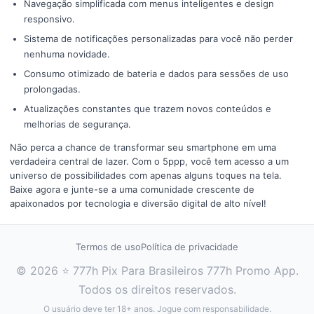
Navegação simplificada com menus inteligentes e design
responsivo.
Sistema de notificações personalizadas para você não perder
nenhuma novidade.
Consumo otimizado de bateria e dados para sessões de uso
prolongadas.
Atualizações constantes que trazem novos conteúdos e
melhorias de segurança.
Não perca a chance de transformar seu smartphone em uma
verdadeira central de lazer. Com o 5ppp, você tem acesso a um
universo de possibilidades com apenas alguns toques na tela.
Baixe agora e junte-se a uma comunidade crescente de
apaixonados por tecnologia e diversão digital de alto nível!
Termos de uso
Política de privacidade
© 2026 ⭐ 777h Pix Para Brasileiros 777h Promo App.
Todos os direitos reservados.
O usuário deve ter 18+ anos. Jogue com responsabilidade.